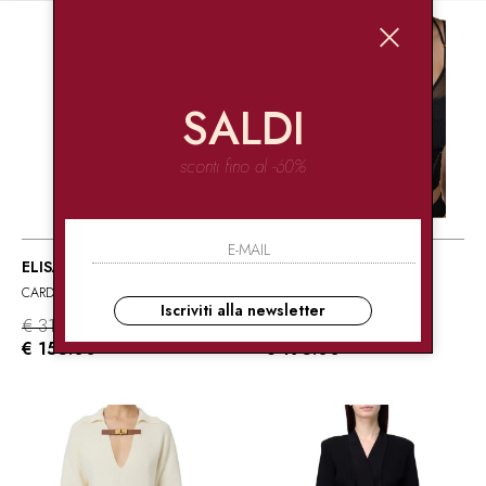
SALDI
sconti fino al -60%
OUTLET
ELISABETTA FRANCHI
ELISABETTA FRANCHI
CARDIGAN IN MAGLIA
TOP CORSETTO CON GANCI
Iscriviti alla newsletter
€ 310.00
€ 390.00
-50%
-50%
€ 155.00
€ 195.00