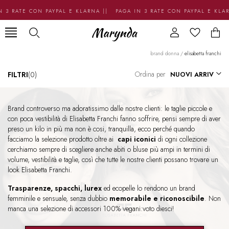
 3 RATE CON PAYPAL E KLARNA || PAGA IN 3 RATE CON PAYPAL E KLA
brand donna
/
elisabetta franchi
Ordina per
FILTRI
(0)
Brand controverso ma adoratissimo dalle nostre clienti: le taglie piccole e
con poca vestibilità di Elisabetta Franchi fanno soffrire, pensi sempre di aver
preso un kilo in più ma non è cosi, tranquilla, ecco perché quando
facciamo la selezione prodotto oltre ai
capi iconici
di ogni collezione
cerchiamo sempre di scegliere anche abiti o bluse più ampi in termini di
volume, vestibilità e taglie, così che tutte le nostre clienti possano trovare un
look Elisabetta Franchi.
Trasparenze, spacchi, lurex
ed ecopelle lo rendono un brand
femminile e sensuale, senza dubbio
memorabile e riconoscibile
. Non
manca una selezione di accessori 100% vegani:voto diesci!