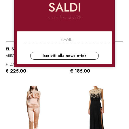
SALDI
sconti fino al -60%
ELISABETTA FRANCHI
ELISABETTA FRANCHI
Iscriviti alla newsletter
ABITO IN MAGLIA
ABITO MIDI IN MAGLIA
€ 450.00
€ 370.00
-50%
-50%
€ 225.00
€ 185.00