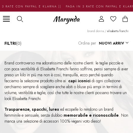
3 RATE CON PAYPAL E KLARNA || PAGA IN 3 RATE CON PAYPAL E KLAR
brand donna
/
elisabetta franchi
Ordina per
FILTRI
(0)
Brand controverso ma adoratissimo dalle nostre clienti: le taglie piccole e
con poca vestibilità di Elisabetta Franchi fanno soffrire, pensi sempre di aver
preso un kilo in più ma non è cosi, tranquilla, ecco perché quando
facciamo la selezione prodotto oltre ai
capi iconici
di ogni collezione
cerchiamo sempre di scegliere anche abiti o bluse più ampi in termini di
volume, vestibilità e taglie, così che tutte le nostre clienti possano trovare un
look Elisabetta Franchi.
Trasparenze, spacchi, lurex
ed ecopelle lo rendono un brand
femminile e sensuale, senza dubbio
memorabile e riconoscibile
. Non
manca una selezione di accessori 100% vegani:voto diesci!