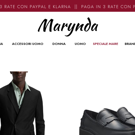
 RATE CON PAYPAL E KLARNA || PAGA IN 3 RATE CON P
NA
ACCESSORI UOMO
DONNA
UOMO
SPECIALE MARE
BRAN