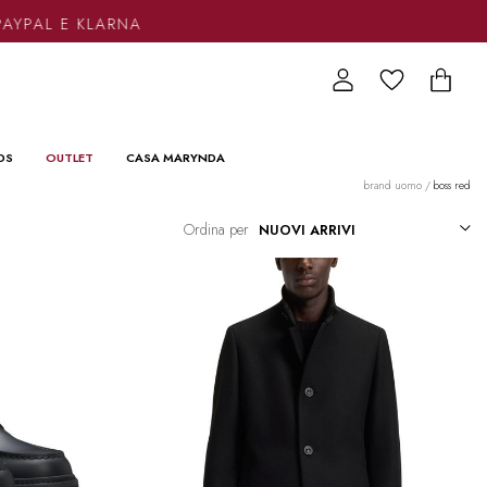
AYPAL E KLARNA
DS
OUTLET
CASA MARYNDA
brand uomo
/
boss red
Ordina per