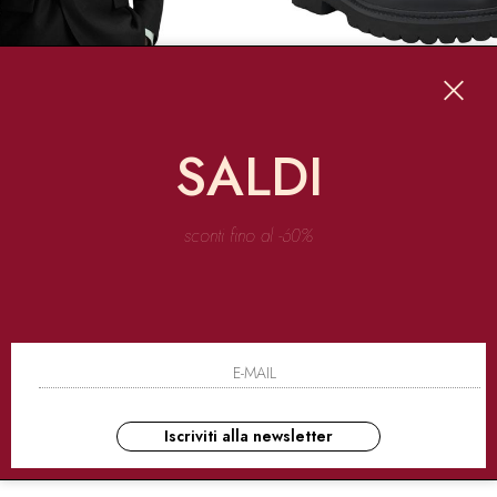
SALDI
OUTLET
ED
BOSS RED
sconti fino al -60%
 MISTO LANA SLIM FIT
MOCASSINI IN PELLE CON C
0
€ 189.50
€ 180.00
€ 90.00
-50%
Iscriviti alla newsletter