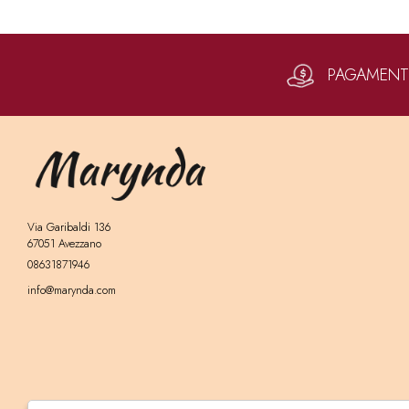
PAGAMENTI 
Via Garibaldi 136
67051 Avezzano
08631871946
info@marynda.com