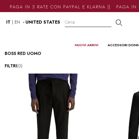
PAGA IN 3 RATE CON PAYPAL E KLARNA || PAGA IN 3
IT
|
EN
- UNITED STATES
NUOVI ARRIVI
ACCESSORI DON
BOSS RED UOMO
FILTRI
(0)