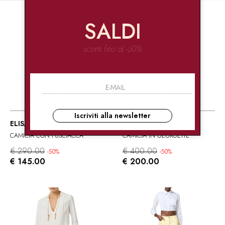
SALDI
sconti fino al -60%
NUOVI ARRIVI
Iscriviti alla newsletter
ELISABETTA FRANCHI
ELISABETTA FRANCHI
CAMICIA CON FUSCIACCA
CAMICIA IN GEORGETTE
€ 290.00
€ 400.00
-50%
-50%
€ 145.00
€ 200.00