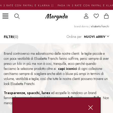
N 3 RATE CON PAYPAL E KLARNA || PAGA IN 3 RATE CON PAYPAL E KLA
brand donna
/
elisabetta franchi
Ordina per
FILTRI
(0)
Brand controverso ma adoratissimo dalle nostre clienti: le taglie piccole e
con poca vestibilità di Elisabetta Franchi fanno soffrire, pensi sempre di aver
preso un kilo in più ma non è cosi, tranquilla, ecco perché quando
facciamo la selezione prodotto oltre ai
capi iconici
di ogni collezione
cerchiamo sempre di scegliere anche abiti o bluse più ampi in termini di
volume, vestibilità e taglie, così che tutte le nostre clienti possano trovare un
look Elisabetta Franchi.
Trasparenze, spacchi, lurex
ed ecopelle lo rendono un brand
femminile e sensuale, senza dubbio
memorabile e riconoscibile
. Non
manca una selezione di accessori 100% vegani:voto diesci!