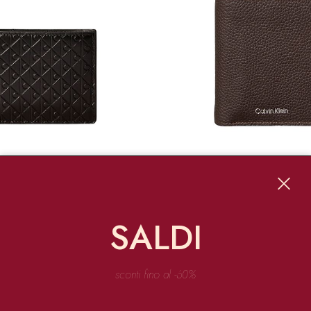
 KLEIN
CALVIN KLEIN
PORTAFOGLIO A LIBRO IN PELLE CON MONOGRAMMA
PORTAFOGLIO IN PELLE
SALDI
€ 79.90
sconti fino al -60%