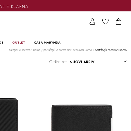
 KLARNA
DS
OUTLET
CASA MARYNDA
categorie accessori-uomo
/
portafogli e portachiavi accessori-uomo
/
portafogli accessori-uomo
Ordina per