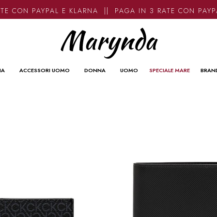
ON PAYPAL E KLARNA || PAGA IN 3 RATE CON PAYPAL E
NA
ACCESSORI UOMO
DONNA
UOMO
SPECIALE MARE
BRAN