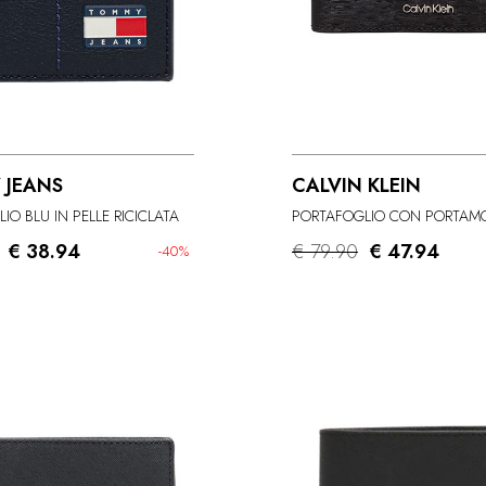
 JEANS
CALVIN KLEIN
IO BLU IN PELLE RICICLATA
€ 38.94
€ 79.90
€ 47.94
-40%