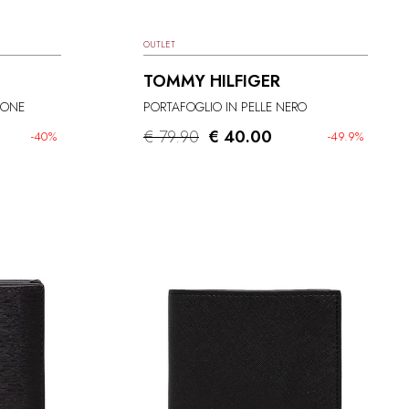
OUTLET
TOMMY HILFIGER
RONE
PORTAFOGLIO IN PELLE NERO
€ 79.90
€ 40.00
-40%
-49.9%