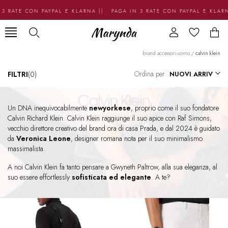
 RATE CON PAYPAL E KLARNA || PAGA IN 3 RATE CON PAYPAL E KLARN
brand accessori-uomo
/
calvin klein
Ordina per
FILTRI
(0)
Un DNA inequivocabilmente
newyorkese
, proprio come il suo fondatore
Calvin Richard Klein. Calvin Klein raggiunge il suo apice con Raf Simons,
vecchio direttore creativo del brand ora di casa Prada, e dal 2024 è guidato
da
Veronica Leone
, designer romana nota per il suo minimalismo
massimalista.
A noi Calvin Klein fa tanto pensare a Gwyneth Paltrow, alla sua eleganza, al
suo essere effortlessly
sofisticata ed elegante
. A te?