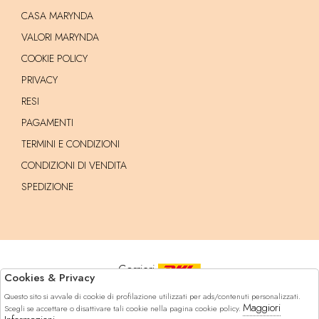
CASA MARYNDA
VALORI MARYNDA
COOKIE POLICY
PRIVACY
RESI
PAGAMENTI
TERMINI E CONDIZIONI
CONDIZIONI DI VENDITA
SPEDIZIONE
Corrieri
Cookies & Privacy
Questo sito si avvale di cookie di profilazione utilizzati per ads/contenuti personalizzati.
Pagamenti
Maggiori
Scegli se accettare o disattivare tali cookie nella pagina cookie policy.