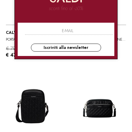
sconti fino al -60%
CALVIN KLEIN
CALVIN KLEIN
PORTAFOGLIO NERO
PORTAFOGLIO MONOGRAM NERO
Iscriviti alla newsletter
€ 79.90
€ 79.90
-40%
-40%
€ 47.94
€ 47.94