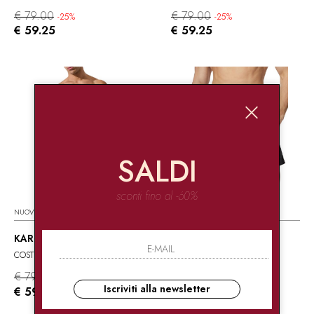
€ 79.00
€ 79.00
-25%
-25%
€ 59.25
€ 59.25
SALDI
sconti fino al -60%
NUOVI ARRIVI
NUOVI ARRIVI
KARL LAGERFELD
KARL LAGERFELD
COSTUME PANTALONCINO
COSTUME PANTALONCINO
€ 79.00
€ 69.00
-25%
-25%
Iscriviti alla newsletter
€ 59.25
€ 51.75