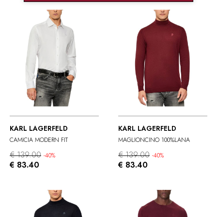
KARL LAGERFELD
KARL LAGERFELD
CAMICIA MODERN FIT
MAGLIONCINO 100%LANA
€ 139.00
€ 139.00
-40%
-40%
€ 83.40
€ 83.40