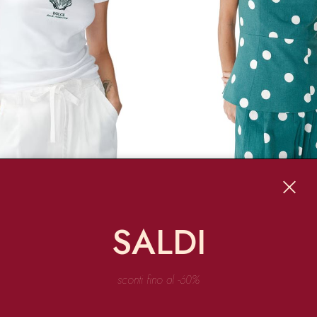
NUOVI ARRIVI
& MILA
GRACE & MILA
ON STAMPA
BUSTIER PEPLUM IN MISTO L
SALDI
€ 21.00
€ 50.00
€ 35.00
-30%
sconti fino al -60%