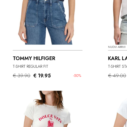
NUOVI ARRIVI
TOMMY HILFIGER
KARL L
T-SHIRT REGULAR FIT
T-SHIRT S
€ 39.90
€ 19.95
€ 49.00
-50%