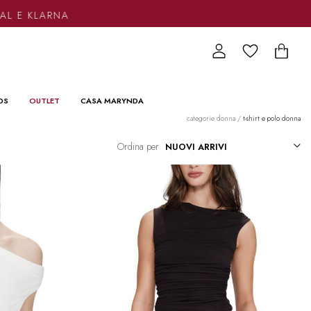
KLARNA
DS
OUTLET
CASA MARYNDA
categorie donna
/
t-shirt e polo donna
Ordina per