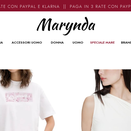
N PAYPAL E KLARNA || PAGA IN 3 RATE CON PAYPAL E 
NA
ACCESSORI UOMO
DONNA
UOMO
SPECIALE MARE
BRAN