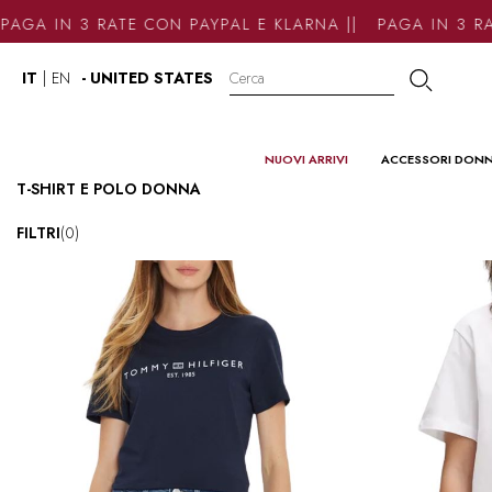
N 3 RATE CON PAYPAL E KLARNA || PAGA IN 3 RATE CO
IT
|
EN
- UNITED STATES
NUOVI ARRIVI
ACCESSORI DON
T-SHIRT E POLO DONNA
FILTRI
(0)