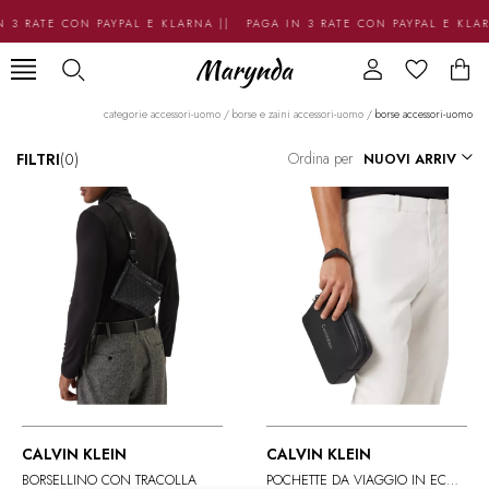
 3 RATE CON PAYPAL E KLARNA || PAGA IN 3 RATE CON PAYPAL E KLA
categorie accessori-uomo
/
borse e zaini accessori-uomo
/
borse accessori-uomo
Ordina per
FILTRI
(0)
CALVIN KLEIN
CALVIN KLEIN
BORSELLINO CON TRACOLLA
POCHETTE DA VIAGGIO IN ECOPELLE