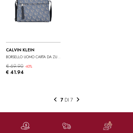
CALVIN KLEIN
BORSELLO UOMO CARTA DA ZUCCHERO
€ 69.90
-40%
€ 41.94
7
DI 7