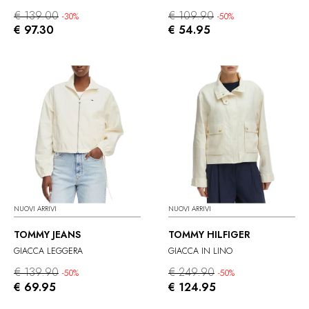
€ 139.00
€ 109.90
-30%
-50%
€ 97.30
€ 54.95
NUOVI ARRIVI
NUOVI ARRIVI
TOMMY JEANS
TOMMY HILFIGER
GIACCA LEGGERA
GIACCA IN LINO
€ 139.90
€ 249.90
-50%
-50%
€ 69.95
€ 124.95