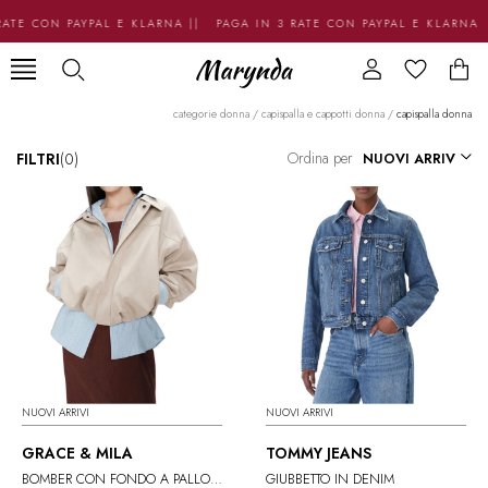
ATE CON PAYPAL E KLARNA || PAGA IN 3 RATE CON PAYPAL E KLARNA 
categorie donna
/
capispalla e cappotti donna
/
capispalla donna
Ordina per
FILTRI
(0)
NUOVI ARRIVI
NUOVI ARRIVI
GRACE & MILA
TOMMY JEANS
BOMBER CON FONDO A PALLONCINO
GIUBBETTO IN DENIM