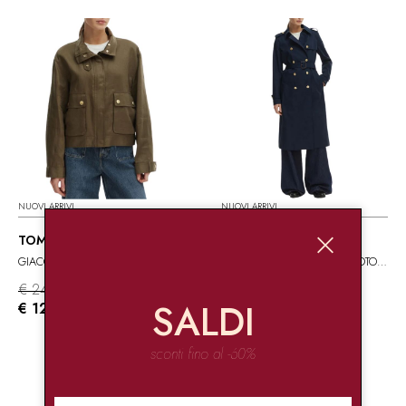
NUOVI ARRIVI
NUOVI ARRIVI
TOMMY HILFIGER
TOMMY HILFIGER
GIACCA IN LINO
TRENCH DOPPIOPETTO IN COTONE
€ 249.90
€ 249.90
-50%
-50%
SALDI
€ 124.95
€ 124.95
sconti fino al -60%