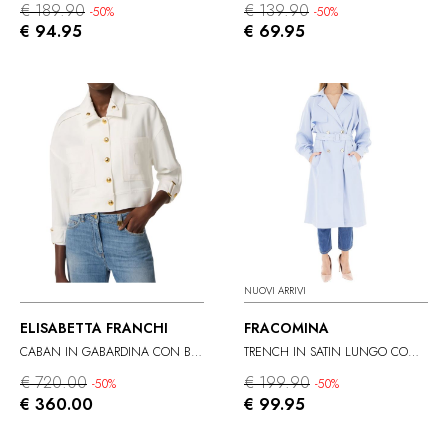
€ 189.90
€ 139.90
-50%
-50%
€ 94.95
€ 69.95
NUOVI ARRIVI
ELISABETTA FRANCHI
FRACOMINA
CABAN IN GABARDINA CON BOTTONI GIOIELLO
TRENCH IN SATIN LUNGO CON CINTURA
€ 720.00
€ 199.90
-50%
-50%
€ 360.00
€ 99.95