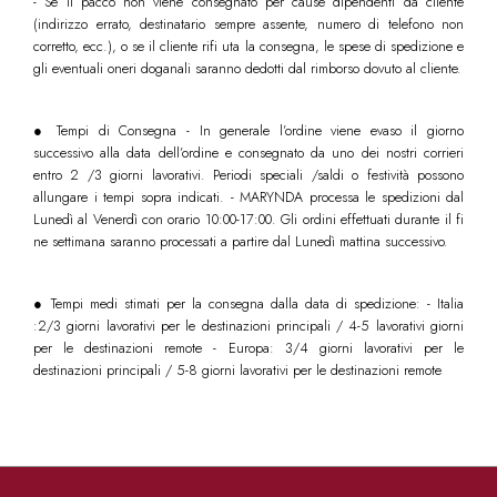
- Se il pacco non viene consegnato per cause dipendenti da cliente
(indirizzo errato, destinatario sempre assente, numero di telefono non
corretto, ecc.), o se il cliente rifi uta la consegna, le spese di spedizione e
gli eventuali oneri doganali saranno dedotti dal rimborso dovuto al cliente.
● Tempi di Consegna - In generale l’ordine viene evaso il giorno
successivo alla data dell’ordine e consegnato da uno dei nostri corrieri
entro 2 /3 giorni lavorativi. Periodi speciali /saldi o festività possono
allungare i tempi sopra indicati. - MARYNDA processa le spedizioni dal
Lunedì al Venerdì con orario 10:00-17:00. Gli ordini effettuati durante il fi
ne settimana saranno processati a partire dal Lunedì mattina successivo.
● Tempi medi stimati per la consegna dalla data di spedizione: - Italia
:2/3 giorni lavorativi per le destinazioni principali / 4-5 lavorativi giorni
per le destinazioni remote - Europa: 3/4 giorni lavorativi per le
destinazioni principali / 5-8 giorni lavorativi per le destinazioni remote