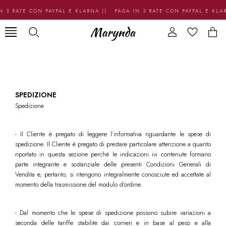
 3 RATE CON PAYPAL E KLARNA || PAGA IN 3 RATE CON PAYPAL E KLA
pagine
/
spedizione
/
SPEDIZIONE
Spedizione
- Il Cliente è pregato di leggere l’informativa riguardante le spese di
spedizione. Il Cliente è pregato di prestare particolare attenzione a quanto
riportato in questa sezione perché le indicazioni ivi contenute formano
parte integrante e sostanziale delle presenti Condizioni Generali di
Vendita e, pertanto, si ritengono integralmente conosciute ed accettate al
momento della trasmissione del modulo d'ordine.
- Dal momento che le spese di spedizione possono subire variazioni a
seconda delle tariffe stabilite dai corrieri e in base al peso e alla