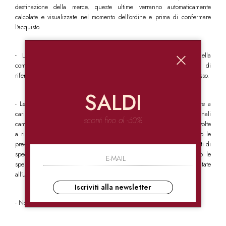
destinazione della merce, queste ultime verranno automaticamente
calcolate e visualizzate nel momento dell'ordine e prima di confermare
l'acquisto.
- L’utente verrà informato della spedizione mediante e-mail; nella
comunicazione saranno indicati i prodotti spediti e il numero di
riferimento del pacco onde consentire la costante tracciabilità dello stesso.
SALDI
- Le spese di spedizione e di reso potranno eccezionalmente essere a
carico di Gold srls, ove quest’ultima abbia intrapreso occasionali
sconti fino al -60%
campagne promozionali – comunicate con appositi banner nel sito - volte
a ridurre o a escludere costi ulteriori per gli acquirenti. In tal caso le
previsioni delle presenti condizioni generali in tema di accollo dei costi di
spedizione o restituzione devono intendersi derogate. In ogni caso le
spese di spedizione per errori imputabili a Gold Srls non saranno imputate
all’utente.
Iscriviti alla newsletter
- Non vengono effettuate consegne nelle Caselle Postali e Fermo Posta.