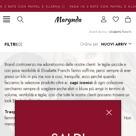
N 3 RATE CON PAYPAL E KLARNA || PAGA IN 3 RATE CON PAYPAL E KL
brand donna
/
elisabetta franchi
Ordina per
FILTRI
(0)
Brand controverso ma adoratissimo dalle nostre clienti: le taglie piccole e
con poca vestibilità di Elisabetta Franchi fanno soffrire, pensi sempre di aver
preso un kilo in più ma non è cosi, tranquilla, ecco perché quando
facciamo la selezione prodotto oltre ai
capi iconici
di ogni collezione
cerchiamo sempre di scegliere anche abiti o bluse più ampi in termini di
volume, vestibilità e taglie, così che tutte le nostre clienti possano trovare un
look Elisabetta Franchi.
Trasparenze, spacchi, lurex
ed ecopelle lo rendono un brand
femminile e sensuale, senza dubbio
memorabile e riconoscibile
. Non
manca una selezione di accessori 100% vegani:voto diesci!