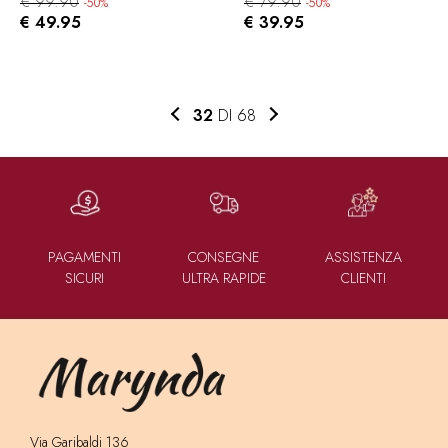
€ 99.90
€ 79.90
-50%
-50%
€ 49.95
€ 39.95
32
DI 68
PAGAMENTI
CONSEGNE
ASSISTENZA
SICURI
ULTRA RAPIDE
CLIENTI
Via Garibaldi 136