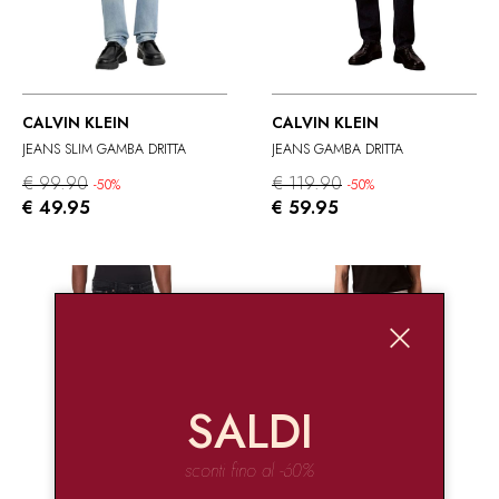
CALVIN KLEIN
CALVIN KLEIN
JEANS SLIM GAMBA DRITTA
JEANS GAMBA DRITTA
€ 99.90
€ 119.90
-50%
-50%
€ 49.95
€ 59.95
SALDI
sconti fino al -60%