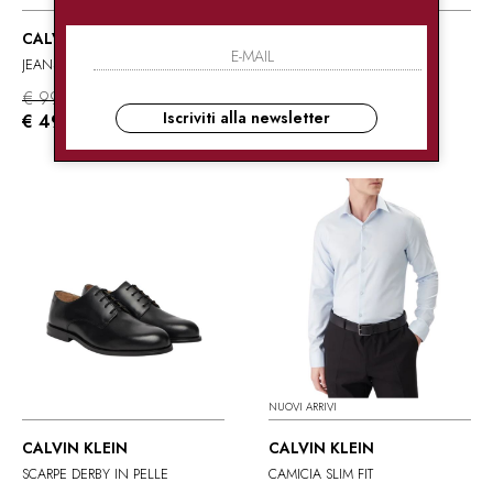
CALVIN KLEIN
CALVIN KLEIN
JEANS SLIM FIT IN TESSUTO STRETCH
JEANS GAMBA DRITTA
€ 99.90
€ 99.90
-50%
-50%
Iscriviti alla newsletter
€ 49.95
€ 49.95
NUOVI ARRIVI
CALVIN KLEIN
CALVIN KLEIN
SCARPE DERBY IN PELLE
CAMICIA SLIM FIT