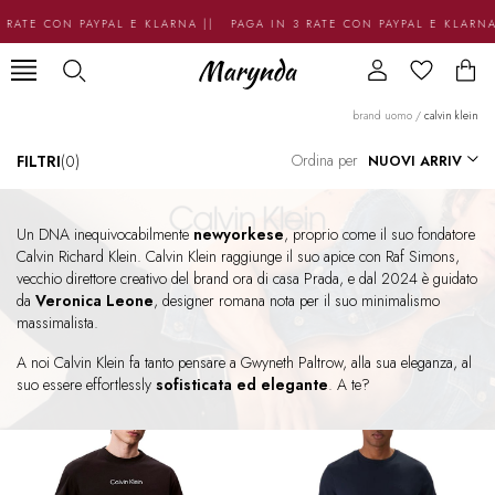
RATE CON PAYPAL E KLARNA || PAGA IN 3 RATE CON PAYPAL E KLARNA
brand uomo
/
calvin klein
Ordina per
FILTRI
(0)
Un DNA inequivocabilmente
newyorkese
, proprio come il suo fondatore
Calvin Richard Klein. Calvin Klein raggiunge il suo apice con Raf Simons,
vecchio direttore creativo del brand ora di casa Prada, e dal 2024 è guidato
da
Veronica Leone
, designer romana nota per il suo minimalismo
massimalista.
A noi Calvin Klein fa tanto pensare a Gwyneth Paltrow, alla sua eleganza, al
suo essere effortlessly
sofisticata ed elegante
. A te?