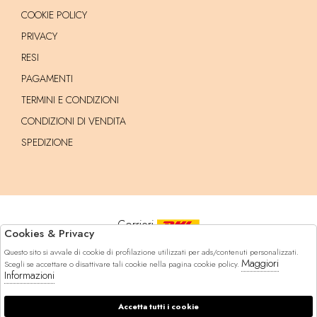
COOKIE POLICY
PRIVACY
RESI
PAGAMENTI
TERMINI E CONDIZIONI
CONDIZIONI DI VENDITA
SPEDIZIONE
Corrieri
Cookies & Privacy
Questo sito si avvale di cookie di profilazione utilizzati per ads/contenuti personalizzati.
Pagamenti
Maggiori
Scegli se accettare o disattivare tali cookie nella pagina cookie policy.
Informazioni
Accetta tutti i cookie
© 2026 Marynda - P.iva : 14629471005 Powered by