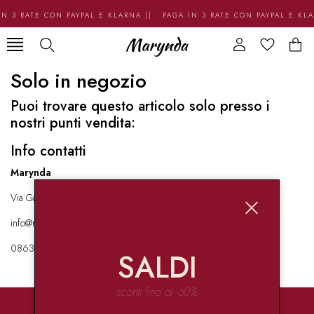
N 3 RATE CON PAYPAL E KLARNA || PAGA IN 3 RATE CON PAYPAL E KL
Solo in negozio
Puoi trovare questo articolo solo presso i
nostri punti vendita:
Info contatti
Marynda
Via Garibaldi 136 67051 Avezzano
info@marynda.com
08631871946
SALDI
sconti fino al -60%