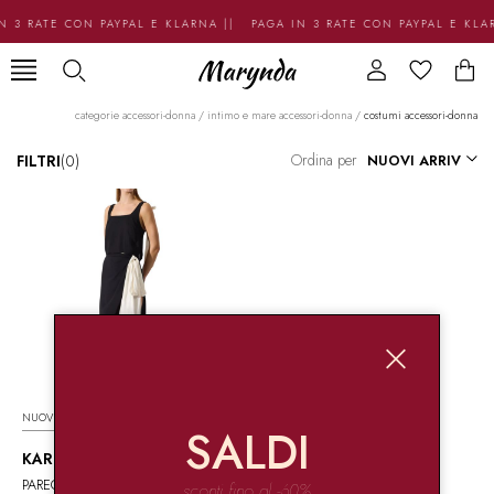
N 3 RATE CON PAYPAL E KLARNA || PAGA IN 3 RATE CON PAYPAL E KLA
categorie accessori-donna
/
intimo e mare accessori-donna
/
costumi accessori-donna
Ordina per
FILTRI
(0)
NUOVI ARRIVI
SALDI
KARL LAGERFELD
PAREO CON LOGO
sconti fino al -60%