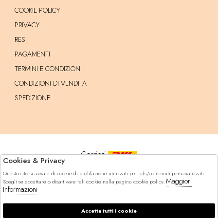
COOKIE POLICY
PRIVACY
RESI
PAGAMENTI
TERMINI E CONDIZIONI
CONDIZIONI DI VENDITA
SPEDIZIONE
Corrieri
Cookies & Privacy
Questo sito si avvale di cookie di profilazione utilizzati per ads/contenuti personalizzati.
Pagamenti
Maggiori
Scegli se accettare o disattivare tali cookie nella pagina cookie policy.
Informazioni
Accetta tutti i cookie
© 2026 Marynda - P.iva : 14629471005 Powered by