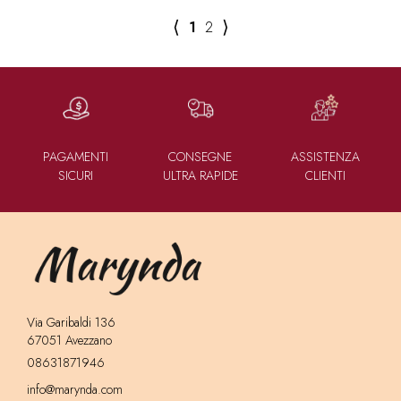
⟨
⟩
1
2
PAGAMENTI
CONSEGNE
ASSISTENZA
SICURI
ULTRA RAPIDE
CLIENTI
Via Garibaldi 136
67051 Avezzano
08631871946
info@marynda.com