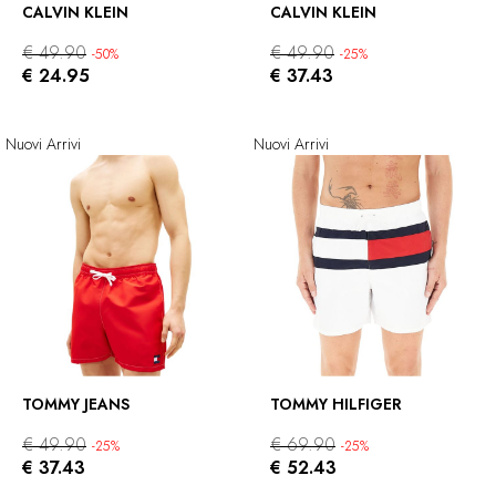
CALVIN KLEIN
CALVIN KLEIN
€ 49.90
€ 49.90
-50%
-25%
€ 24.95
€ 37.43
Nuovi Arrivi
Nuovi Arrivi
TOMMY JEANS
TOMMY HILFIGER
€ 49.90
€ 69.90
-25%
-25%
€ 37.43
€ 52.43