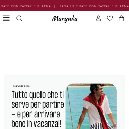
RATE CON PAYPAL E KLARNA || PAGA IN 3 RATE CON PAYPAL E KLARNA