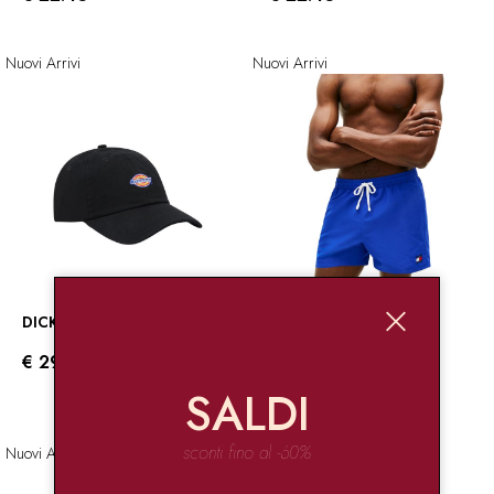
Nuovi Arrivi
Nuovi Arrivi
DICKIES
TOMMY JEANS
€ 29.00
€ 49.90
-25%
€ 37.43
SALDI
sconti fino al -60%
Nuovi Arrivi
Nuovi Arrivi