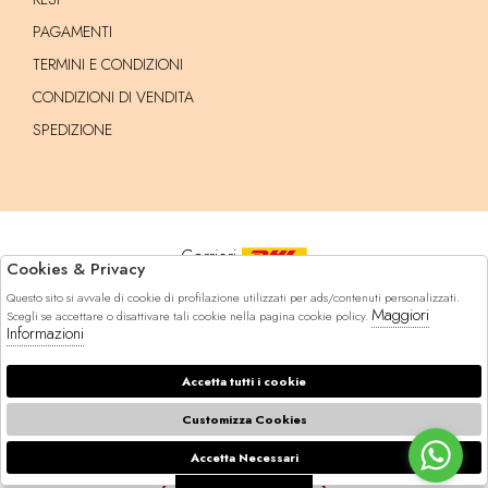
PAGAMENTI
TERMINI E CONDIZIONI
CONDIZIONI DI VENDITA
SPEDIZIONE
Corrieri
Cookies & Privacy
Questo sito si avvale di cookie di profilazione utilizzati per ads/contenuti personalizzati.
Pagamenti
Maggiori
Scegli se accettare o disattivare tali cookie nella pagina cookie policy.
Informazioni
Accetta tutti i cookie
© 2026 Marynda - P.iva : 14629471005 Powered by
Customizza Cookies
Atelier
società
Accetta Necessari
🍪
gruppo Zucchetti