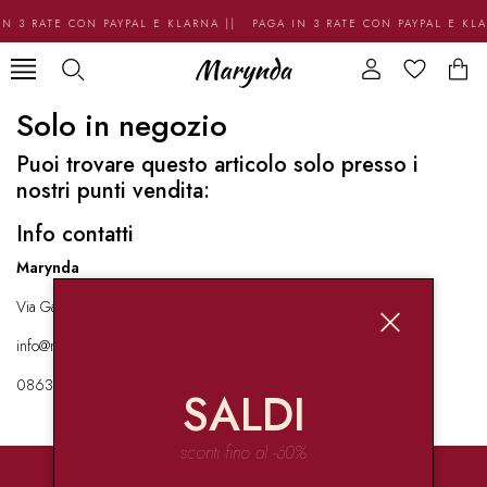
N 3 RATE CON PAYPAL E KLARNA || PAGA IN 3 RATE CON PAYPAL E KL
Solo in negozio
Puoi trovare questo articolo solo presso i
nostri punti vendita:
Info contatti
Marynda
Via Garibaldi 136 67051 Avezzano
info@marynda.com
08631871946
SALDI
sconti fino al -60%