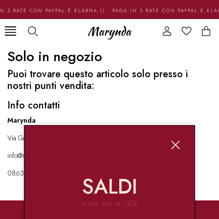
N 3 RATE CON PAYPAL E KLARNA || PAGA IN 3 RATE CON PAYPAL E KL
Solo in negozio
Puoi trovare questo articolo solo presso i
nostri punti vendita:
Info contatti
Marynda
Via Garibaldi 136 67051 Avezzano
info@marynda.com
08631871946
SALDI
sconti fino al -60%