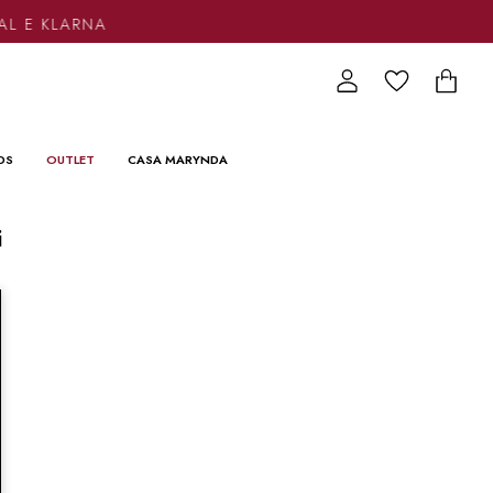
AL E KLARNA
DS
OUTLET
CASA MARYNDA
i