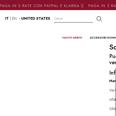
AGA IN 3 RATE CON PAYPAL E KLARNA || PAGA IN 3 RA
IT
|
EN
- UNITED STATES
NUOVI ARRIVI
ACCESSORI DON
So
Pu
ve
Inf
Mar
Via 
inf
086