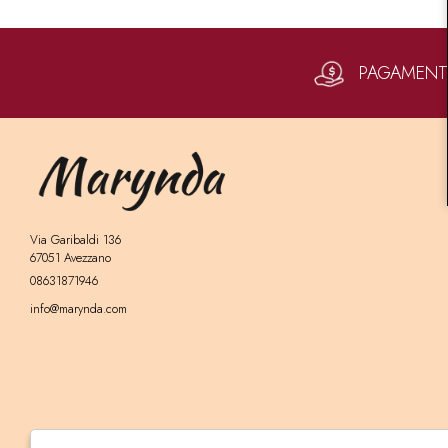
PAGAMENTI 
Via Garibaldi 136
67051 Avezzano
08631871946
info@marynda.com