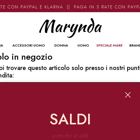
TE CON PAYPAL E KLARNA || PAGA IN 3 RATE CON PAYP
NA
ACCESSORI UOMO
DONNA
UOMO
SPECIALE MARE
BRAN
lo in negozio
oi trovare questo articolo solo presso i nostri punt
ndita:
o contatti
ynda
Garibaldi 136 67051 Avezzano
SALDI
o@marynda.com
31871946
sconti fino al -60%