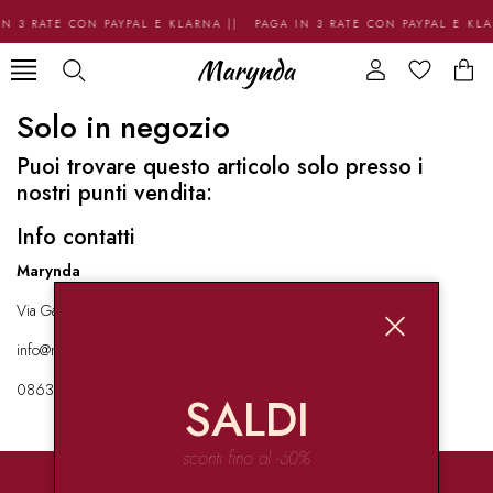
N 3 RATE CON PAYPAL E KLARNA || PAGA IN 3 RATE CON PAYPAL E KL
Solo in negozio
Puoi trovare questo articolo solo presso i
nostri punti vendita:
Info contatti
Marynda
Via Garibaldi 136 67051 Avezzano
info@marynda.com
08631871946
SALDI
sconti fino al -60%