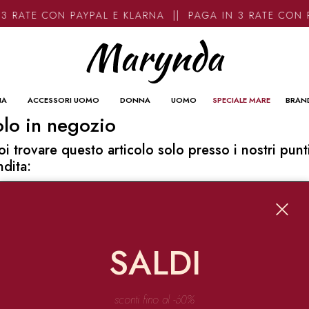
3 RATE CON PAYPAL E KLARNA || PAGA IN 3 RATE CON 
NA
ACCESSORI UOMO
DONNA
UOMO
SPECIALE MARE
BRAN
lo in negozio
oi trovare questo articolo solo presso i nostri punt
ndita:
o contatti
ynda
Garibaldi 136 67051 Avezzano
SALDI
o@marynda.com
31871946
sconti fino al -60%