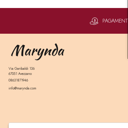
PAGAMENTI 
Via Garibaldi 136
67051 Avezzano
08631871946
info@marynda.com