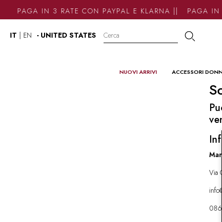
PAGA IN 3 RATE CON PAYPAL E KLARNA || PAGA IN 
IT
|
EN
- UNITED STATES
NUOVI ARRIVI
ACCESSORI DON
So
Pu
ve
Inf
Mar
Via 
inf
086