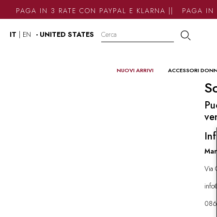
PAGA IN 3 RATE CON PAYPAL E KLARNA || PAGA IN 
IT
|
EN
- UNITED STATES
NUOVI ARRIVI
ACCESSORI DON
So
Pu
ve
Inf
Mar
Via 
inf
086