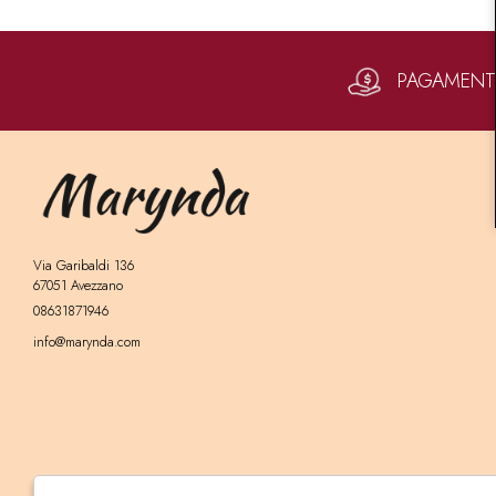
PAGAMENTI 
Via Garibaldi 136
67051 Avezzano
08631871946
info@marynda.com