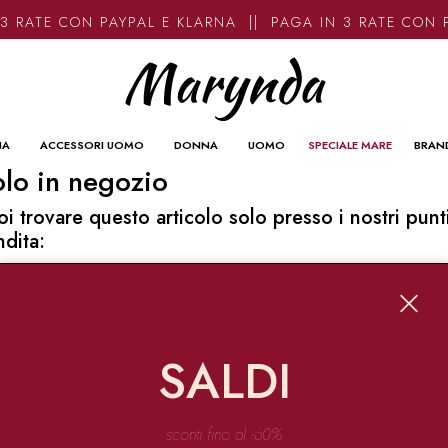
3 RATE CON PAYPAL E KLARNA || PAGA IN 3 RATE CON 
NA
ACCESSORI UOMO
DONNA
UOMO
SPECIALE MARE
BRAN
lo in negozio
oi trovare questo articolo solo presso i nostri punt
ndita:
o contatti
ynda
Garibaldi 136 67051 Avezzano
SALDI
o@marynda.com
31871946
sconti fino al -60%