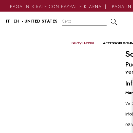
PAGA IN 3 RATE CON PAYPAL E KLARNA || PAGA IN 
IT
|
EN
- UNITED STATES
NUOVI ARRIVI
ACCESSORI DON
So
Pu
ve
Inf
Mar
Via 
inf
086