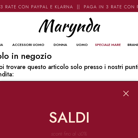
3 RATE CON PAYPAL E KLARNA || PAGA IN 3 RATE CON 
NA
ACCESSORI UOMO
DONNA
UOMO
SPECIALE MARE
BRAN
lo in negozio
oi trovare questo articolo solo presso i nostri punt
ndita:
o contatti
ynda
Garibaldi 136 67051 Avezzano
SALDI
o@marynda.com
31871946
sconti fino al -60%