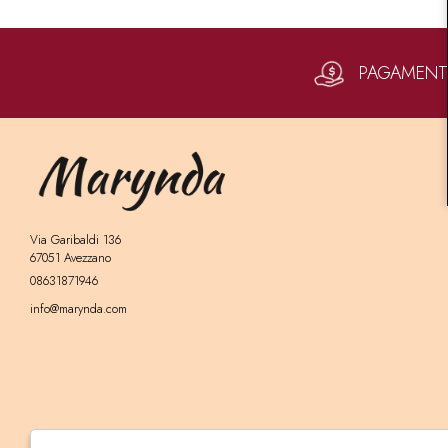
PAGAMENTI 
Via Garibaldi 136
67051 Avezzano
08631871946
info@marynda.com