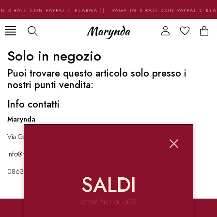
N 3 RATE CON PAYPAL E KLARNA || PAGA IN 3 RATE CON PAYPAL E KL
Solo in negozio
Puoi trovare questo articolo solo presso i
nostri punti vendita:
Info contatti
Marynda
Via Garibaldi 136 67051 Avezzano
info@marynda.com
08631871946
SALDI
sconti fino al -60%