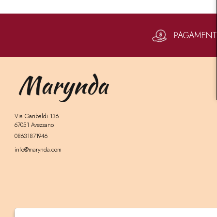
PAGAMENTI 
Via Garibaldi 136
67051 Avezzano
08631871946
info@marynda.com