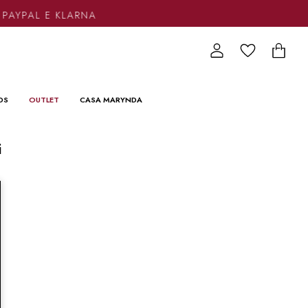
 PAYPAL E KLARNA
DS
OUTLET
CASA MARYNDA
i