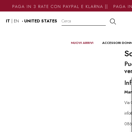
PAGA IN 3 RATE CON PAYPAL E KLARNA || PAGA IN
IT
|
EN
- UNITED STATES
NUOVI ARRIVI
ACCESSORI DON
So
Pu
ve
Inf
Mar
Via 
inf
086