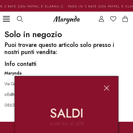
N 3 RATE CON PAYPAL E KLARNA || PAGA IN 3 RATE CON PAYPAL E KL
Solo in negozio
Puoi trovare questo articolo solo presso i
nostri punti vendita:
Info contatti
Marynda
Via Garibaldi 136 67051 Avezzano
info@marynda.com
08631871946
SALDI
sconti fino al -60%