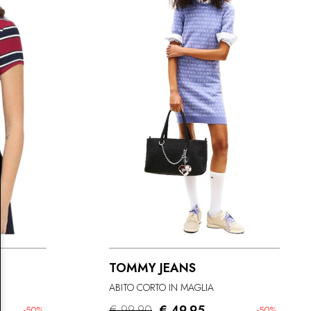
TOMMY JEANS
ABITO CORTO IN MAGLIA
€ 99.90
€ 49.95
-50%
-50%