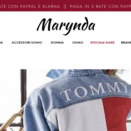
N PAYPAL E KLARNA || PAGA IN 3 RATE CON PAYPAL E 
NA
ACCESSORI UOMO
DONNA
UOMO
SPECIALE MARE
BRAN