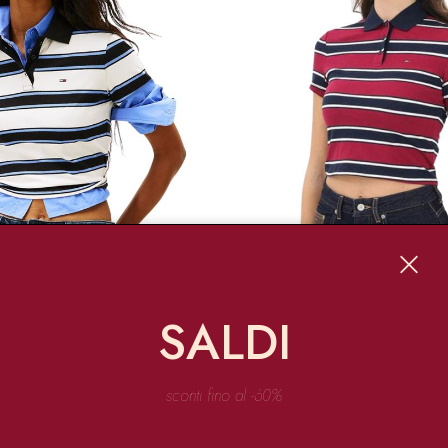
SALDI
 JEANS
TOMMY JEANS
sconti fino al -60%
NTIAL SLIM FIT
POLO ESSENTIAL SLIM FIT
€ 29.95
€ 59.90
€ 29.95
-50%