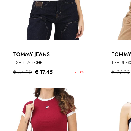
TOMMY JEANS
TOMMY
T-SHIRT A RIGHE
T-SHIRT E
€ 34.90
€ 17.45
€ 29.90
-50%