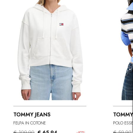
TOMMY JEANS
TOMMY
FELPA IN COTONE
POLO ESSE
€ 109.90
€ 65.94
€ 59.90
-40%