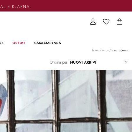
KLARNA
DS
OUTLET
CASA MARYNDA
brand donna
/
tommy jeans
Ordina per