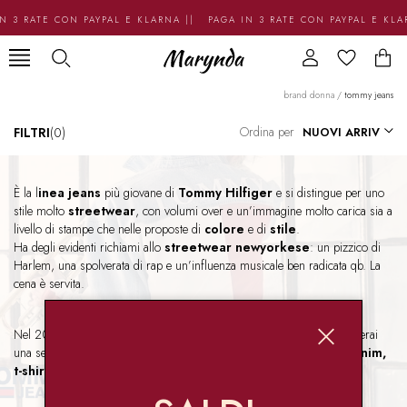
N 3 RATE CON PAYPAL E KLARNA || PAGA IN 3 RATE CON PAYPAL E KL
brand donna
/
tommy jeans
Ordina per
FILTRI
(0)
È la l
inea jeans
più giovane di
Tommy Hilfiger
e si distingue per uno
stile molto
streetwear
, con volumi over e un’immagine molto carica sia a
livello di stampe che nelle proposte di
colore
e di
stile
.
Ha degli evidenti richiami allo
streetwear newyorkese
: un pizzico di
Harlem, una spolverata di rap e un’influenza musicale ben radicata qb. La
cena è servita.
Nel 2024 le abbiamo dedicato un corner intero, ecco perché qui troverai
una selezione di capi ampissima sia per la donna che per l’uomo:
denim,
t-shirt, scarpe, borse, accessori
echi più ne ha più ne metta.