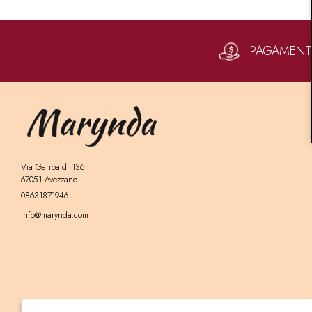
PAGAMENTI 
Via Garibaldi 136
67051 Avezzano
08631871946
info@marynda.com