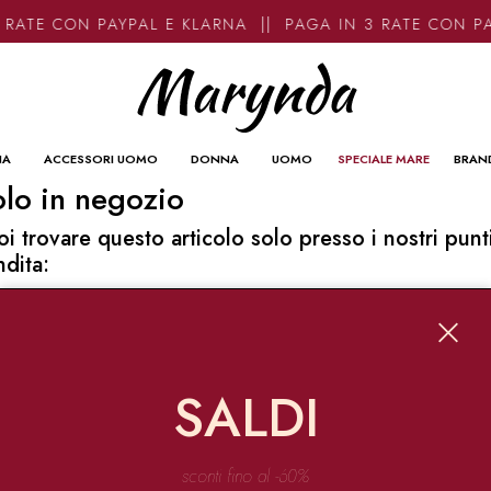
 RATE CON PAYPAL E KLARNA || PAGA IN 3 RATE CON P
NA
ACCESSORI UOMO
DONNA
UOMO
SPECIALE MARE
BRAN
lo in negozio
oi trovare questo articolo solo presso i nostri punt
ndita:
o contatti
ynda
Garibaldi 136 67051 Avezzano
SALDI
o@marynda.com
31871946
sconti fino al -60%