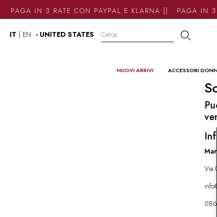
PAGA IN 3 RATE CON PAYPAL E KLARNA || PAGA IN 3
IT
|
EN
- UNITED STATES
NUOVI ARRIVI
ACCESSORI DON
So
Pu
ve
Inf
Mar
Via 
inf
086