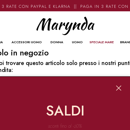
 3 RATE CON PAYPAL E KLARNA || PAGA IN 3 RATE CON
NA
ACCESSORI UOMO
DONNA
UOMO
SPECIALE MARE
BRAN
lo in negozio
oi trovare questo articolo solo presso i nostri punt
ndita:
o contatti
ynda
Garibaldi 136 67051 Avezzano
SALDI
o@marynda.com
31871946
sconti fino al -60%