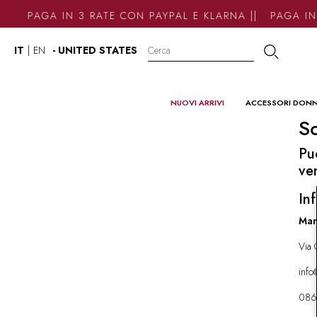
PAGA IN 3 RATE CON PAYPAL E KLARNA || PAGA IN
IT
|
EN
- UNITED STATES
NUOVI ARRIVI
ACCESSORI DON
So
Pu
ve
Inf
Mar
Via 
inf
086