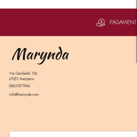
PAGAMENTI 
Via Garibaldi 136
67051 Avezzano
08631871946
info@marynda.com