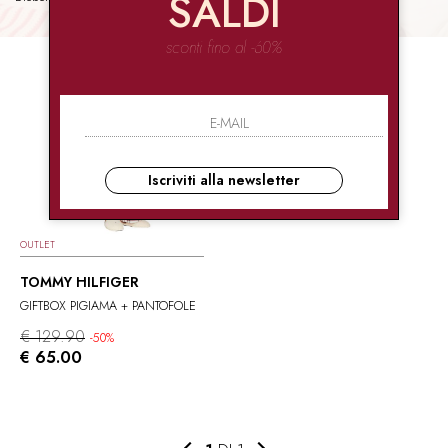
SALDI
sconti fino al -60%
Iscriviti alla newsletter
OUTLET
TOMMY HILFIGER
GIFTBOX PIGIAMA + PANTOFOLE
€ 129.90
-50%
€ 65.00