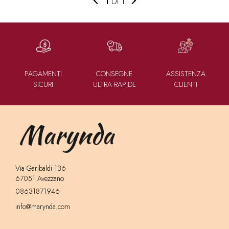
1
DI 1
PAGAMENTI
CONSEGNE
ASSISTENZA
SICURI
ULTRA RAPIDE
CLIENTI
Via Garibaldi 136
67051 Avezzano
08631871946
info@marynda.com