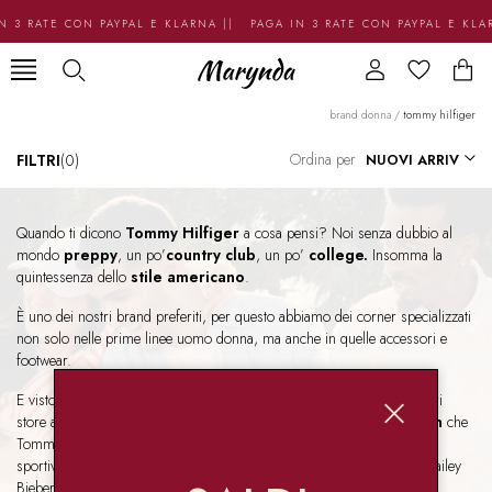
N 3 RATE CON PAYPAL E KLARNA || PAGA IN 3 RATE CON PAYPAL E KLA
brand donna
/
tommy hilfiger
Ordina per
FILTRI
(0)
Quando ti dicono
Tommy Hilfiger
a cosa pensi? Noi senza dubbio al
mondo
preppy
, un po’
country club
, un po’
college.
Insomma la
quintessenza dello
stile americano
.
È uno dei nostri brand preferiti, per questo abbiamo dei corner specializzati
non solo nelle prime linee uomo donna, ma anche in quelle accessori e
footwear.
E visto che da Marynda non ci facciamo mancare mai niente, nei nostri
store abbiamo anche tutte le
capsule esclusive
e
limited edition
che
Tommy Hilfiger rilascia ogni anno in collaborazione con it-girl, attori,
sportivi, influencer. Ti dicono qualcosa Gigi Hadid, Zendaya, Jisoo, Hailey
Bieber e Hamilton?