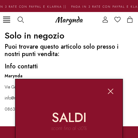
N 3 RATE CON PAYPAL E KLARNA || PAGA IN 3 RATE CON PAYPAL E KL
Solo in negozio
Puoi trovare questo articolo solo presso i
nostri punti vendita:
Info contatti
Marynda
Via Garibaldi 136 67051 Avezzano
info@marynda.com
08631871946
SALDI
sconti fino al -60%