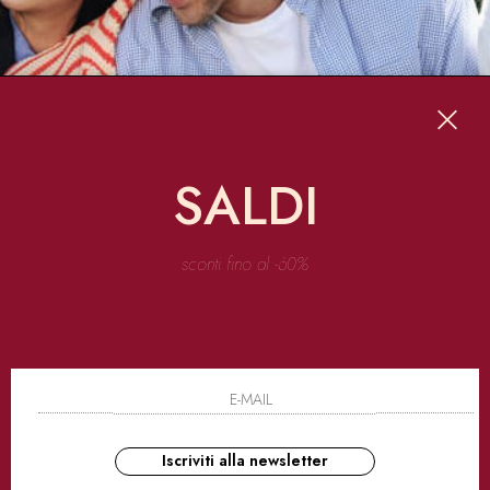
SALDI
sconti fino al -60%
do
preppy
, un po’
country club
, un po’
college.
Insomma la quintessenza de
non solo nelle prime linee uomo donna, ma anche in quelle accessori e footwear.
bbiamo anche tutte le
capsule esclusive
e
limited edition
che Tommy Hilfiger 
Iscriviti alla newsletter