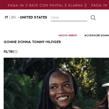
PAGA IN 3 RATE CON PAYPAL E KLARNA || PAGA IN 3 R
IT
|
EN
- UNITED STATES
NUOVI ARRIVI
ACCESSORI DON
GONNE DONNA TOMMY HILFIGER
FILTRI
(0)