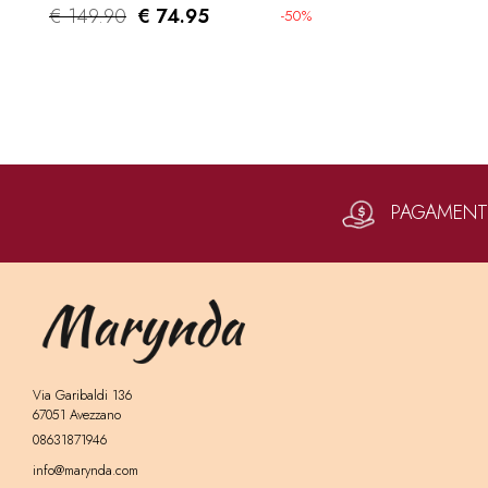
€ 149.90
€ 74.95
-50%
PAGAMENTI 
Via Garibaldi 136
67051 Avezzano
08631871946
info@marynda.com