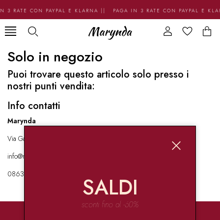
N 3 RATE CON PAYPAL E KLARNA || PAGA IN 3 RATE CON PAYPAL E KL
Solo in negozio
Puoi trovare questo articolo solo presso i
nostri punti vendita:
Info contatti
Marynda
Via Garibaldi 136 67051 Avezzano
info@marynda.com
08631871946
SALDI
sconti fino al -60%