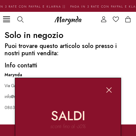
N 3 RATE CON PAYPAL E KLARNA || PAGA IN 3 RATE CON PAYPAL E KL
Solo in negozio
Puoi trovare questo articolo solo presso i
nostri punti vendita:
Info contatti
Marynda
Via Garibaldi 136 67051 Avezzano
info@marynda.com
08631871946
SALDI
sconti fino al -60%