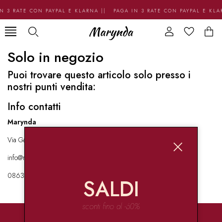
N 3 RATE CON PAYPAL E KLARNA || PAGA IN 3 RATE CON PAYPAL E KL
Solo in negozio
Puoi trovare questo articolo solo presso i
nostri punti vendita:
Info contatti
Marynda
Via Garibaldi 136 67051 Avezzano
info@marynda.com
08631871946
SALDI
sconti fino al -60%