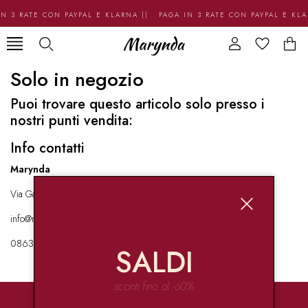
N 3 RATE CON PAYPAL E KLARNA || PAGA IN 3 RATE CON PAYPAL E KL
Solo in negozio
Puoi trovare questo articolo solo presso i
nostri punti vendita:
Info contatti
Marynda
Via Garibaldi 136 67051 Avezzano
info@marynda.com
08631871946
SALDI
sconti fino al -60%