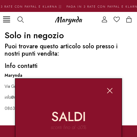
3 RATE CON PAYPAL E KLARNA || PAGA IN 3 RATE CON PAYPAL E KLAR
Solo in negozio
Puoi trovare questo articolo solo presso i
nostri punti vendita:
Info contatti
Marynda
Via Garibaldi 136 67051 Avezzano
info@marynda.com
08631871946
SALDI
sconti fino al -60%