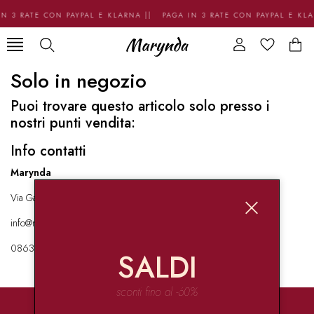
N 3 RATE CON PAYPAL E KLARNA || PAGA IN 3 RATE CON PAYPAL E KL
Solo in negozio
Puoi trovare questo articolo solo presso i
nostri punti vendita:
Info contatti
Marynda
Via Garibaldi 136 67051 Avezzano
info@marynda.com
08631871946
SALDI
sconti fino al -60%