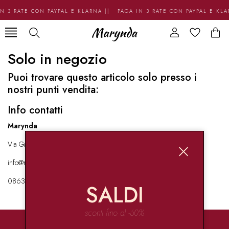
N 3 RATE CON PAYPAL E KLARNA || PAGA IN 3 RATE CON PAYPAL E KL
Solo in negozio
Puoi trovare questo articolo solo presso i
nostri punti vendita:
Info contatti
Marynda
Via Garibaldi 136 67051 Avezzano
info@marynda.com
08631871946
SALDI
sconti fino al -60%