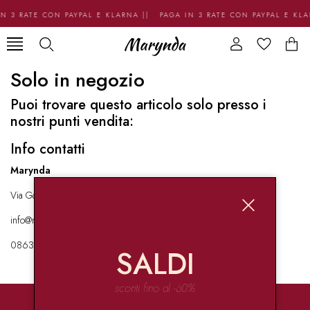
N 3 RATE CON PAYPAL E KLARNA || PAGA IN 3 RATE CON PAYPAL E KL
Solo in negozio
Puoi trovare questo articolo solo presso i
nostri punti vendita:
Info contatti
Marynda
Via Garibaldi 136 67051 Avezzano
info@marynda.com
08631871946
SALDI
sconti fino al -60%