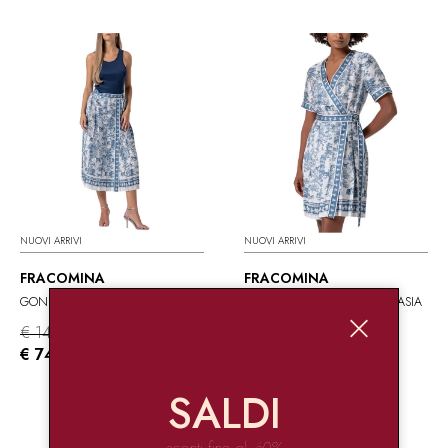
NUOVI ARRIVI
NUOVI ARRIVI
FRACOMINA
FRACOMINA
GONNA MIDI A PORTAFOGLIO FANTASIA
ABITO A PORTAFOGLIO FANTASIA
€ 149.90
€ 179.90
-50%
-50%
€ 74.95
€ 89.95
SALDI
sconti fino al -60%