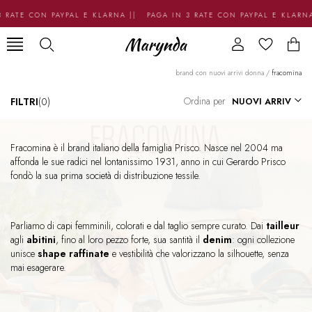
RATE CON PAYPAL E KLARNA || PAGA IN 3 RATE CON PAYPAL E KLARNA
brand con nuovi arrivi donna
/
fracomina
Ordina per
FILTRI
(0)
Fracomina è il brand italiano della famiglia Prisco. Nasce nel 2004 ma
affonda le sue radici nel lontanissimo 1931, anno in cui Gerardo Prisco
fondò la sua prima società di distribuzione tessile.
Parliamo di capi femminili, colorati e dal taglio sempre curato. Dai
tailleur
agli
abitini
, fino al loro pezzo forte, sua santità il
denim
: ogni collezione
unisce
shape raffinate
e vestibilità che valorizzano la silhouette, senza
mai esagerare.