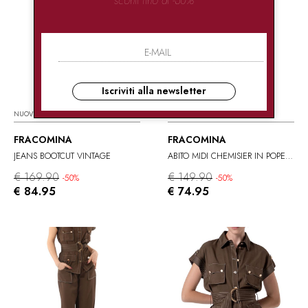
Iscriviti alla newsletter
NUOVI ARRIVI
NUOVI ARRIVI
FRACOMINA
FRACOMINA
JEANS BOOTCUT VINTAGE
ABITO MIDI CHEMISIER IN POPELINE
€ 169.90
€ 149.90
-50%
-50%
€ 84.95
€ 74.95