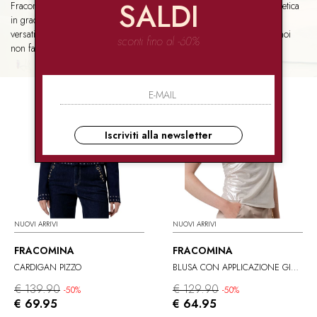
SALDI
Fracomina punta tutto sull’equilibrio:
ottima qualità-prezzo
ed estetica
in grado di unire italianità e influenze internazionali. Il risultato? Look
versatili adatti a qualsiasi momento della giornata. Che dire, secondo noi
sconti fino al -60%
non fa una piega.
Iscriviti alla newsletter
NUOVI ARRIVI
NUOVI ARRIVI
FRACOMINA
FRACOMINA
CARDIGAN PIZZO
BLUSA CON APPLICAZIONE GIOIELLO
€ 139.90
€ 129.90
-50%
-50%
€ 69.95
€ 64.95