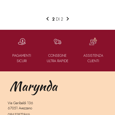
2
DI 2
PAGAMENTI
CONSEGNE
ASSISTENZA
SICURI
ULTRA RAPIDE
CLIENTI
Via Garibaldi 136
67051 Avezzano
08631871946