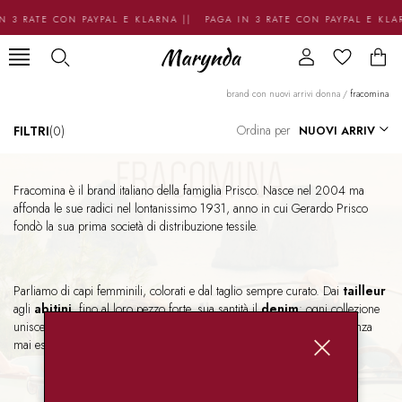
N 3 RATE CON PAYPAL E KLARNA || PAGA IN 3 RATE CON PAYPAL E KLA
brand con nuovi arrivi donna
/
fracomina
Ordina per
FILTRI
(0)
Fracomina è il brand italiano della famiglia Prisco. Nasce nel 2004 ma
affonda le sue radici nel lontanissimo 1931, anno in cui Gerardo Prisco
fondò la sua prima società di distribuzione tessile.
Parliamo di capi femminili, colorati e dal taglio sempre curato. Dai
tailleur
agli
abitini
, fino al loro pezzo forte, sua santità il
denim
: ogni collezione
unisce
shape raffinate
e vestibilità che valorizzano la silhouette, senza
mai esagerare.