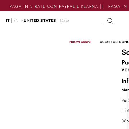
PAGA IN 3 RATE CON PAYPAL E KLARNA || PAGA IN 
IT
|
EN
- UNITED STATES
NUOVI ARRIVI
ACCESSORI DON
So
Pu
ve
Inf
Mar
Via 
inf
086