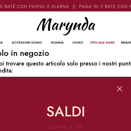
3 RATE CON PAYPAL E KLARNA || PAGA IN 3 RATE CON 
NA
ACCESSORI UOMO
DONNA
UOMO
SPECIALE MARE
BRAN
lo in negozio
oi trovare questo articolo solo presso i nostri punt
ndita:
o contatti
ynda
Garibaldi 136 67051 Avezzano
SALDI
o@marynda.com
31871946
sconti fino al -60%