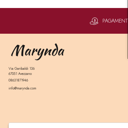
PAGAMENTI 
Via Garibaldi 136
67051 Avezzano
08631871946
info@marynda.com