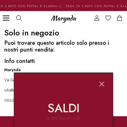
N 3 RATE CON PAYPAL E KLARNA || PAGA IN 3 RATE CON PAYPAL E KL
Solo in negozio
Puoi trovare questo articolo solo presso i
nostri punti vendita:
Info contatti
Marynda
Via Garibaldi 136 67051 Avezzano
info@marynda.com
08631871946
SALDI
sconti fino al -60%