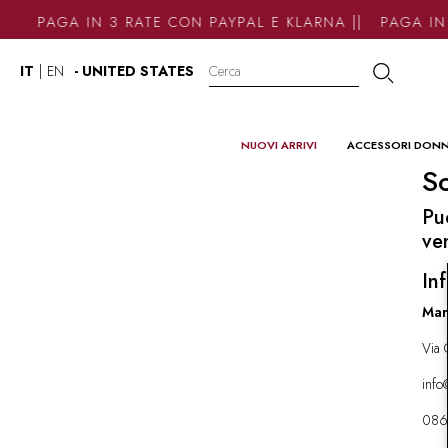
PAGA IN 3 RATE CON PAYPAL E KLARNA || PAGA IN 
IT
|
EN
- UNITED STATES
NUOVI ARRIVI
ACCESSORI DON
So
Pu
ve
Inf
Mar
Via 
inf
086