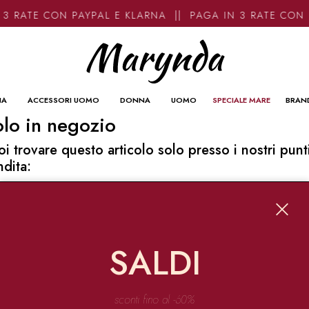
3 RATE CON PAYPAL E KLARNA || PAGA IN 3 RATE CON 
NA
ACCESSORI UOMO
DONNA
UOMO
SPECIALE MARE
BRAN
lo in negozio
oi trovare questo articolo solo presso i nostri punt
ndita:
o contatti
ynda
Garibaldi 136 67051 Avezzano
SALDI
o@marynda.com
31871946
sconti fino al -60%