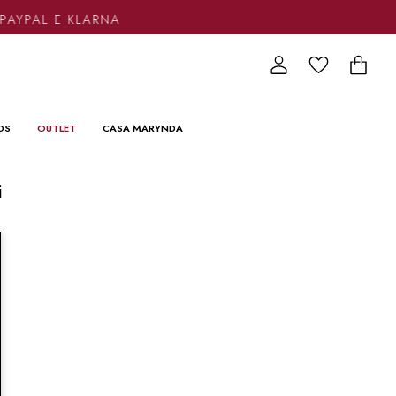
PAYPAL E KLARNA
DS
OUTLET
CASA MARYNDA
i