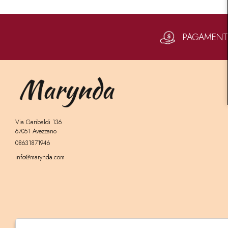
PAGAMENTI 
Via Garibaldi 136
67051 Avezzano
08631871946
info@marynda.com