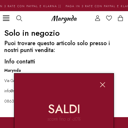
N 3 RATE CON PAYPAL E KLARNA || PAGA IN 3 RATE CON PAYPAL E KL
Solo in negozio
Puoi trovare questo articolo solo presso i
nostri punti vendita:
Info contatti
Marynda
Via Garibaldi 136 67051 Avezzano
info@marynda.com
08631871946
SALDI
sconti fino al -60%