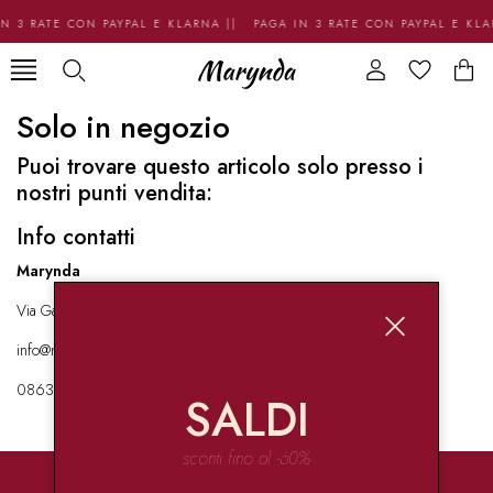
N 3 RATE CON PAYPAL E KLARNA || PAGA IN 3 RATE CON PAYPAL E KL
Solo in negozio
Puoi trovare questo articolo solo presso i
nostri punti vendita:
Info contatti
Marynda
Via Garibaldi 136 67051 Avezzano
info@marynda.com
08631871946
SALDI
sconti fino al -60%