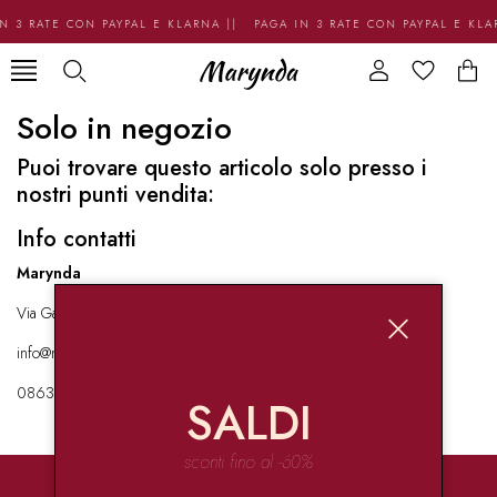
N 3 RATE CON PAYPAL E KLARNA || PAGA IN 3 RATE CON PAYPAL E KL
Solo in negozio
Puoi trovare questo articolo solo presso i
nostri punti vendita:
Info contatti
Marynda
Via Garibaldi 136 67051 Avezzano
info@marynda.com
08631871946
SALDI
sconti fino al -60%