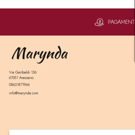
PAGAMENTI 
Via Garibaldi 136
67051 Avezzano
08631871946
info@marynda.com