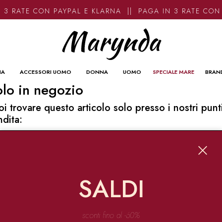
 3 RATE CON PAYPAL E KLARNA || PAGA IN 3 RATE CON
NA
ACCESSORI UOMO
DONNA
UOMO
SPECIALE MARE
BRAN
lo in negozio
oi trovare questo articolo solo presso i nostri punt
ndita:
o contatti
ynda
Garibaldi 136 67051 Avezzano
SALDI
o@marynda.com
31871946
sconti fino al -60%