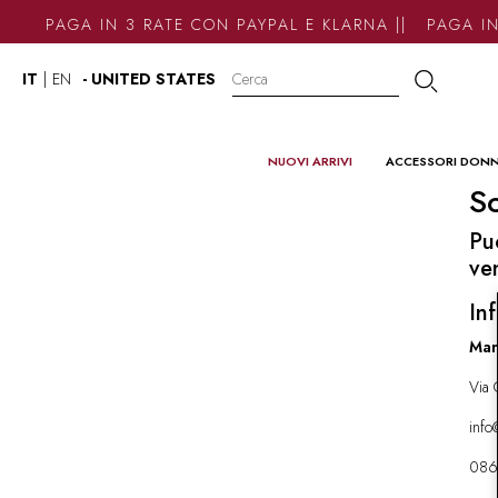
PAGA IN 3 RATE CON PAYPAL E KLARNA || PAGA IN
IT
|
EN
- UNITED STATES
NUOVI ARRIVI
ACCESSORI DON
So
Pu
ve
Inf
Mar
Via 
inf
086